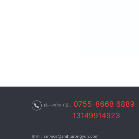
0755-8668 6889
统一咨询电话：
13149914923
邮箱：service@zhihuirongyun.com