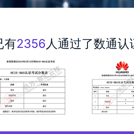
已有
2356
人通过了数通认