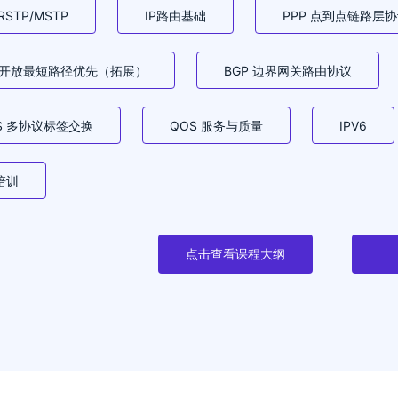
RSTP/MSTP
IP路由基础
PPP 点到点链路层协
pf 开放最短路径优先（拓展）
BGP 边界网关路由协议
S 多协议标签交换
QOS 服务与质量
IPV6
培训
点击查看课程大纲