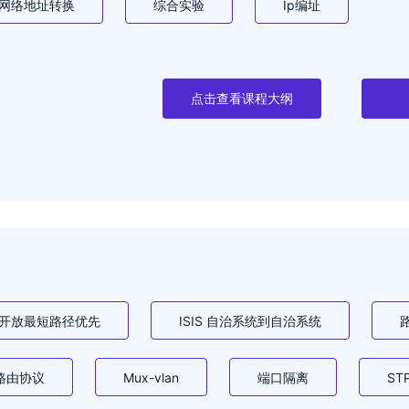
t 网络地址转换
综合实验
Ip编址
点击查看课程大纲
f 开放最短路径优先
ISIS 自治系统到自治系统
路由协议
Mux-vlan
端口隔离
ST