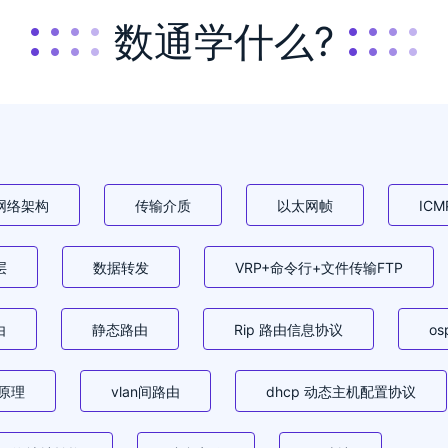
数通学什么?
网络架构
传输介质
以太网帧
IC
层
数据转发
VRP+命令行+文件传输FTP
由
静态路由
Rip 路由信息协议
o
 原理
vlan间路由
dhcp 动态主机配置协议