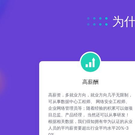
恭喜 陈*浩 获取 云计算HCIE证书
恭喜 刘* 获取 云计算HCIE证书
为
恭喜 赵*辉 获取 大数据HCIE证书
恭喜 罗* 获取 安全HCIE证书
恭喜 范*林 获取 数通HCIE证书
恭喜 黄*宇 获取 数通HCIE证书
恭喜 林*鹏 获取 云计算HCIE证书
恭喜 戴*奕 获取 云计算HCIE证书
恭喜 邓*钦 获取 数通HCIE证书
高薪酬
高薪资，多就业方向，就业方向几乎无限制，
可从事数据中心工程师、 网络安全工程师、
企业网络管理员等；随着经验的积累可以做项
目总监、产品经理， 当然还可以从事研发！
根据相关数据，我们得知拥有华为认证的从业
人员的平均薪资要超出行业平均水平20%-3
0%