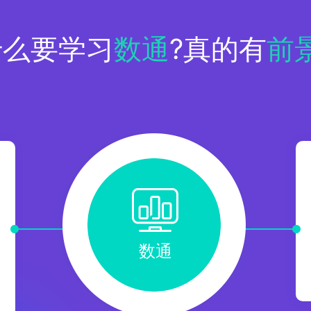
什么要学习
数通
?真的有
前
>
数通