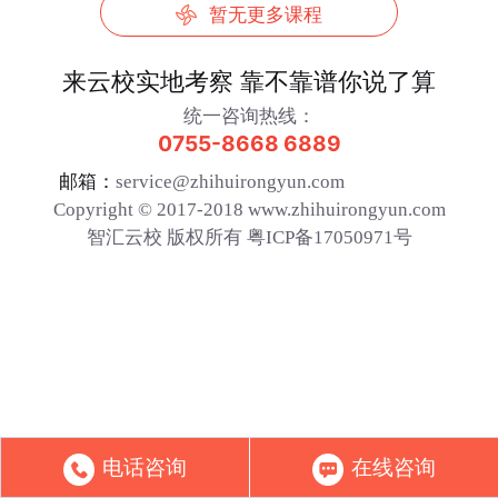
暂无更多课程
来云校实地考察 靠不靠谱你说了算
统一咨询热线：
0755-8668 6889
邮箱：
service@zhihuirongyun.com
Copyright © 2017-2018 www.zhihuirongyun.com
智汇云校 版权所有 粤ICP备17050971号
电话咨询
在线咨询