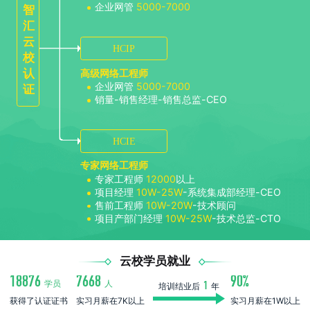
企业网管
5000-7000
智
汇
云
HCIP
校
认
高级网络工程师
企业网管
5000-7000
证
销量-销售经理-销售总监-CEO
HCIE
专家网络工程师
专家工程师
12000
以上
项目经理
10W-25W
-系统集成部经理-CEO
售前工程师
10W-20W
-技术顾问
项目产部门经理
10W-25W
-技术总监-CTO
云校学员就业
18876
7668
90%
学员
人
培训结业后
1
年
获得了认证证书
实习月薪在7K以上
实习月薪在1W以上