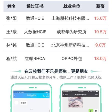
姓名
通过证书
就业单位
薪资
张*阳
数通HCIE
上海朋邦科技有限公司
15.0万
王*康
大数据HCIE
成都华为研究所
19.5万
林*铭
数通HCIE
北京神州新桥科技有限公司
9.0万
程*航
红帽RHCA
OPPO外包
18.0万
在云校我们不只是师生，更是朋友
陈*
数通HCIE
深圳市紫金支点技术股份有限公司
11.0万
通过认证只想和云校老师分享，找到工作了更想和老师庆祝
张*远
红帽RHCA
OPPO
8.0万
陈*浩
云计算HCIE
深圳市讯方技术股份有限公司
10.0万
刘*
云计算HCIE
深圳市盛凯信息科技有限公司
15.0万