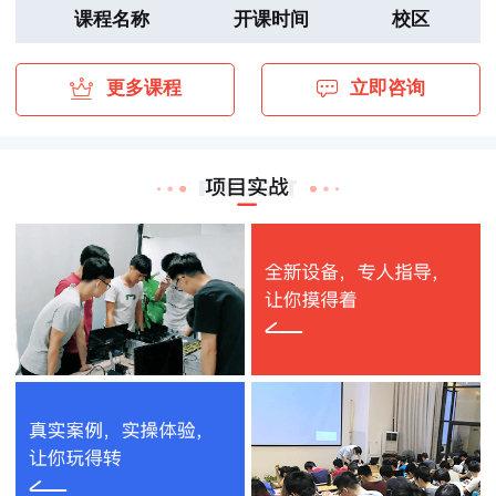
朱*凯
深圳信息职业技术学院
数通HCIE
2020-08-27
课程名称
开课时间
校区
马*楠
深圳信息职业技术学院
云计算HCIE
2020-08-27
更多课程
立即咨询
方*楷
深圳技师学院
云计算HCIE
2020-08-28
陈*
深圳技师学院
云计算HCIE
2020-08-28
梁*华
深圳市长城网信息科技股份有限公司
存储HCIE
2020-08-26
程*航
深圳职业技术学院
红帽RHCA
2019-08-16
陈*
深圳职业技术学院
数通HCIE
2019-04-29
张*远
深圳职业技术学院
红帽RHCA
2020-01-02
陈*浩
广东轻工职业技术学院
云计算HCIE
2019-08-01