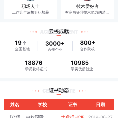
职场人士
技术爱好者
工作几年后想升职加薪
有意向提升技术能力的爱好者
19
800+
3000+
个
全国基地
合作院校
合作企业
18876
10985
学员获得证书
学员优质就业
姓名
学校
证书
日期
赵*辉
中软国际
大数据HCIE
2019-06-27