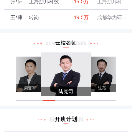
张*阳
上海朋邦科技有限公司
15.0万
上海朋邦科技有限公司
陈*忠
深圳职业技术学院
数通HCIE
2020-08-11
王*康
转岗
19.5万
成都华为研究所
张*曼
深圳职业技术学院
数通HCIE
2020-08-11
林*铭
北京理工大学珠海学院
9.0万
北京神州新桥科技有限公司
郭*鑫
深圳职业技术学院
数通HCIE
2020-08-13
程*航
深圳职业技术学院
18.0万
OPPO外包
周*彬
深圳职业技术学院
数通HCIE
2020-08-13
陈*
深圳职业技术学院
11.0万
深圳市紫金支点技术股份有限公司
刘*辉
深圳信息职业技术学院
云计算HCIE
2020-08-14
张*远
深圳职业技术学院
8.0万
OPPO
张梁
徐剑波
王*鑫
广东新安职业技术学院
数通HCIE
2020-08-17
周亚军
陈亮
陆克司
陈*浩
广东轻工职业技术学院
10.0万
深圳市讯方技术股份有限公司
谢*肇
深圳职业技术学院
数通HCIE
2020-08-18
刘*
深圳职业技术学院
15.0万
深圳市盛凯信息科技有限公司
黄*锐
深圳信息职业技术学院
云计算HCIE
2020-08-20
张*威
广东轻工职业技术学院
13.0万
北京神州数码有限公司