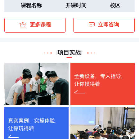
朱*凯
深圳信息职业技术学院
数通HCIE
2020-08-27
课程名称
开课时间
校区
马*楠
深圳信息职业技术学院
云计算HCIE
2020-08-27
更多课程
立即咨询
方*楷
深圳技师学院
云计算HCIE
2020-08-28
陈*
深圳技师学院
云计算HCIE
2020-08-28
梁*华
深圳市长城网信息科技股份有限公司
存储HCIE
2020-08-26
程*航
深圳职业技术学院
红帽RHCA
2019-08-16
陈*
深圳职业技术学院
数通HCIE
2019-04-29
张*远
深圳职业技术学院
红帽RHCA
2020-01-02
陈*浩
广东轻工职业技术学院
云计算HCIE
2019-08-01