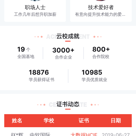
职场人士
技术爱好者
工作几年后想升职加薪
有意向提升技术能力的爱好者
19
800+
3000+
个
全国基地
合作院校
合作企业
18876
10985
学员获得证书
学员优质就业
姓名
学校
证书
日期
赵*辉
中软国际
大数据HCIE
2019-06-27