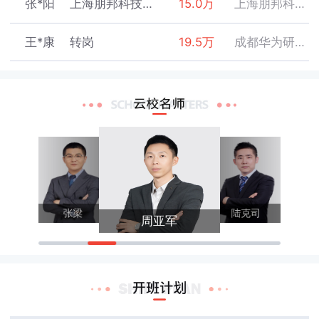
张*阳
上海朋邦科技有限公司
15.0万
上海朋邦科技有限公司
陈*忠
深圳职业技术学院
数通HCIE
2020-08-11
王*康
转岗
19.5万
成都华为研究所
张*曼
深圳职业技术学院
数通HCIE
2020-08-11
林*铭
北京理工大学珠海学院
9.0万
北京神州新桥科技有限公司
郭*鑫
深圳职业技术学院
数通HCIE
2020-08-13
程*航
深圳职业技术学院
18.0万
OPPO外包
周*彬
深圳职业技术学院
数通HCIE
2020-08-13
陈*
深圳职业技术学院
11.0万
深圳市紫金支点技术股份有限公司
刘*辉
深圳信息职业技术学院
云计算HCIE
2020-08-14
张*远
深圳职业技术学院
8.0万
OPPO
张迪
陈亮
王*鑫
广东新安职业技术学院
数通HCIE
2020-08-17
张梁
陆克司
周亚军
陈*浩
广东轻工职业技术学院
10.0万
深圳市讯方技术股份有限公司
谢*肇
深圳职业技术学院
数通HCIE
2020-08-18
刘*
深圳职业技术学院
15.0万
深圳市盛凯信息科技有限公司
黄*锐
深圳信息职业技术学院
云计算HCIE
2020-08-20
张*威
广东轻工职业技术学院
13.0万
北京神州数码有限公司