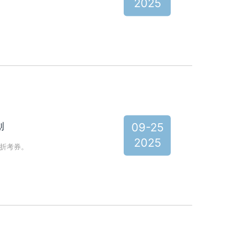
2025
划
09-25
2025
5折考券。