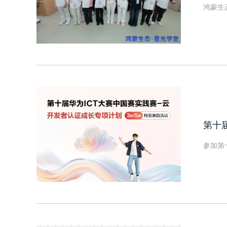
鸿蒙生
第十
参加第