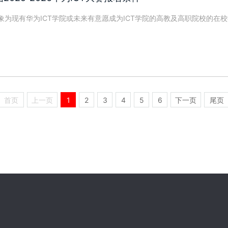
象为现有华为ICT学院或未来有意愿成为ICT学院的高教及高职院校的在
首页
上一页
1
2
3
4
5
6
下一页
尾页