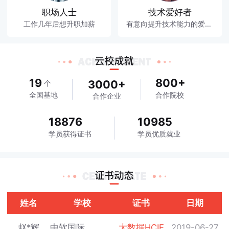
职场人士
技术爱好者
工作几年后想升职加薪
有意向提升技术能力的爱好者
19
800+
3000+
个
全国基地
合作院校
合作企业
18876
10985
学员获得证书
学员优质就业
姓名
学校
证书
日期
赵*辉
中软国际
大数据HCIE
2019-06-27