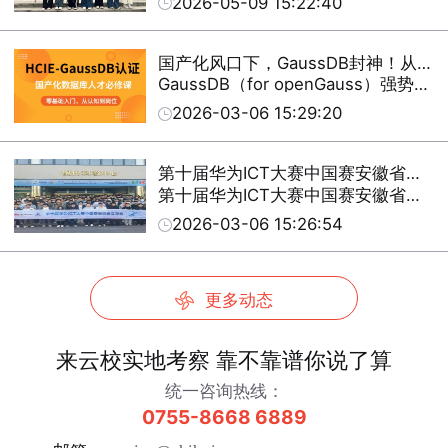
2026-05-09 15:22:40
国产化风口下，GaussDB封神！从认知到岗位，一篇讲透
GaussDB（for openGauss）强势崛起，成为政企国产化替代的首选；而HCIE-GaussDB认证，作为官方认可的能力背书，更是成为解锁数据库高薪赛道、培养交付型人才的“金钥匙”
2026-03-06 15:29:20
第十届华为ICT大赛中国赛安徽省实践赛决赛收官，讯方技术辅导87支队伍获奖、8支队伍晋级全国总决赛！
第十届华为ICT大赛中国赛安徽省实践赛决赛在合肥圆满落幕，获奖名单正式公布。
2026-03-06 15:26:54
更多动态
来云校实地考察 靠不靠谱你说了算
统一咨询热线：
0755-8668 6889